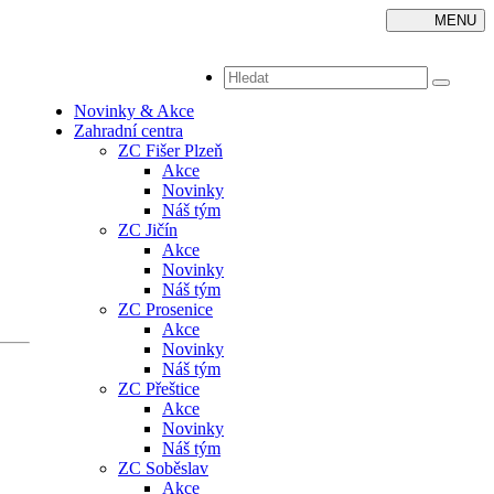
MENU
Toggle
navigatio
Novinky & Akce
Zahradní centra
ZC Fišer Plzeň
Akce
Novinky
Náš tým
ZC Jičín
Akce
Novinky
Náš tým
ZC Prosenice
Akce
Novinky
Náš tým
ZC Přeštice
Akce
Novinky
Náš tým
ZC Soběslav
Akce