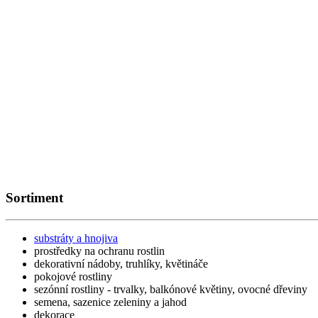
Sortiment
substráty a hnojiva
prostředky na ochranu rostlin
dekorativní nádoby, truhlíky, květináče
pokojové rostliny
sezónní rostliny - trvalky, balkónové květiny, ovocné dřeviny
semena, sazenice zeleniny a jahod
dekorace