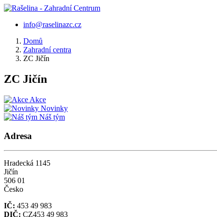
info@raselinazc.cz
Domů
Zahradní centra
ZC Jičín
ZC Jičín
Akce
Novinky
Náš tým
Adresa
Hradecká 1145
Jičín
506 01
Česko
IČ:
453 49 983
DIČ:
CZ453 49 983