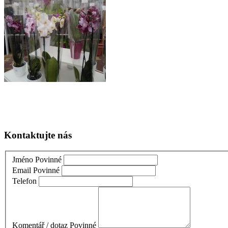
Kontaktujte nás
Jméno
Povinné
Email
Povinné
Telefon
Komentář / dotaz
Povinné