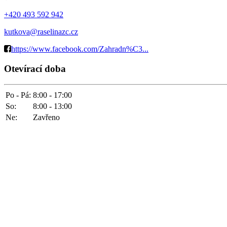
+420 493 592 942
kutkova@raselinazc.cz
https://www.facebook.com/Zahradn%C3...
Otevírací doba
Po - Pá:
8:00 - 17:00
So:
8:00 - 13:00
Ne:
Zavřeno