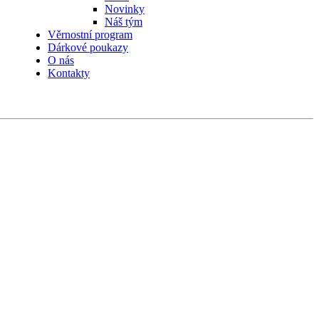
Novinky
Náš tým
Věrnostní program
Dárkové poukazy
O nás
Kontakty