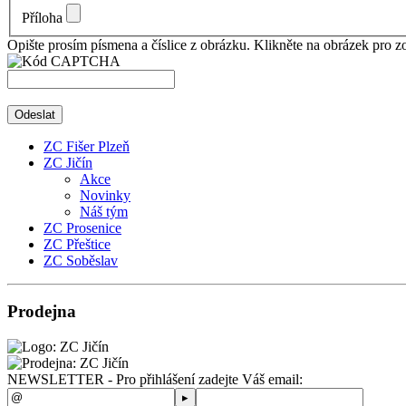
Příloha
Opište prosím písmena a číslice z obrázku. Klikněte na obrázek pro zo
Odeslat
ZC Fišer Plzeň
ZC Jičín
Akce
Novinky
Náš tým
ZC Prosenice
ZC Přeštice
ZC Soběslav
Prodejna
NEWSLETTER - Pro přihlášení zadejte Váš email: